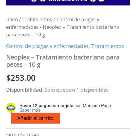
Inicio
/
Tratamientos
/
Control de plagas y
enfermedades
/ Neoplex – Tratamiento bacteriano
para peces – 10 g
Control de plagas y enfermedades
,
Tratamientos
Neoplex – Tratamiento bacteriano para
peces – 10 g
$
253.00
Disponibilidad:
Solo quedan 1 disponibles
Hasta 12 pagos sin tarjeta
con Mercado Pago.
Saber más
Neoplex
Añadir al carrito
-
Tratamiento
bacteriano
SKU:
15901746