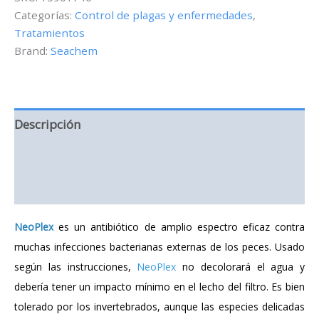
para
Categorías:
Control de plagas y enfermedades
,
peces
Tratamientos
-
Brand:
Seachem
10
g
cantidad
Descripción
Información adicional
Valoraciones (0)
NeoPlex
es un antibiótico de amplio espectro eficaz contra
muchas infecciones bacterianas externas de los peces.
Usado
según las instrucciones,
NeoPlex
no decolorará el agua y
debería tener un impacto mínimo en el lecho del filtro.
Es bien
tolerado por los invertebrados, aunque las especies delicadas