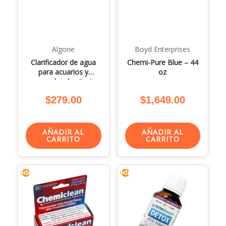
Algone
Boyd Enterprises
Clarificador de agua
Chemi-Pure Blue – 44
para acuarios y
oz
removedor de nitratos
– 1,250 Lts.
$
279.00
$
1,649.00
AÑADIR AL
AÑADIR AL
CARRITO
CARRITO