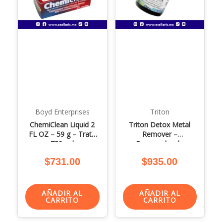
Boyd Enterprises
Triton
ChemiClean Liquid 2
Triton Detox Metal
FL OZ – 59 g – Trata
Remover –
720 gal
Removedor de
Metales Pesados 100
$
731.00
$
935.00
ml
AÑADIR AL
AÑADIR AL
CARRITO
CARRITO