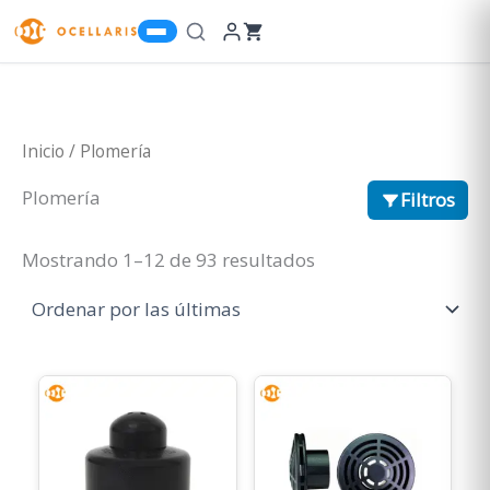
Ir
al
contenido
Inicio
/ Plomería
Plomería
Filtros
Sorted
Mostrando 1–12 de 93 resultados
by
latest