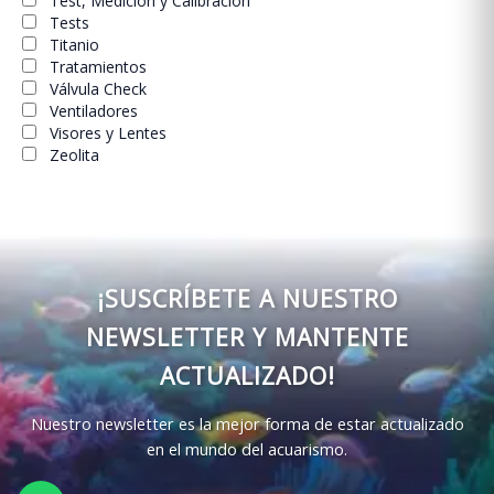
Test, Medicion y Calibracion
Tests
Titanio
Tratamientos
Válvula Check
Ventiladores
Visores y Lentes
Zeolita
¡SUSCRÍBETE A NUESTRO
NEWSLETTER Y MANTENTE
ACTUALIZADO!
Nuestro newsletter es la mejor forma de estar actualizado
en el mundo del acuarismo.