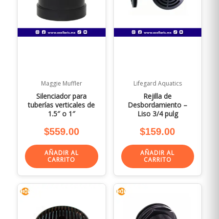
Maggie Muffler
Lifegard Aquatics
Silenciador para
Rejilla de
tuberías verticales de
Desbordamiento –
1.5″ o 1″
Liso 3/4 pulg
$
559.00
$
159.00
AÑADIR AL
AÑADIR AL
CARRITO
CARRITO