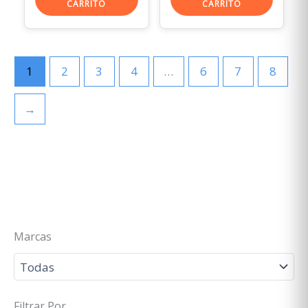
CARRITO
CARRITO
1
2
3
4
…
6
7
8
→
Marcas
Filtrar Por