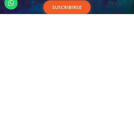
SUSCRIBIRSE
CONTACTO
55 7508 5663
L-V 10-19 horas (UTC-6)
Sábados 10-15 horas (UTC-6)
atencionaclientes@ocellaris.mx
Porfirio Sosa 107
Colonial Iztapalapa, CDMX, 09270