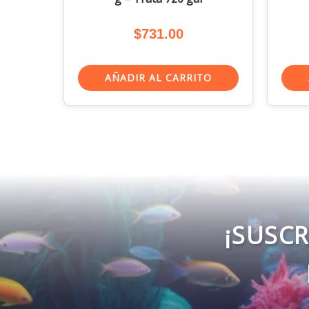
$
731.00
AÑADIR AL CARRITO
¡SUSCR