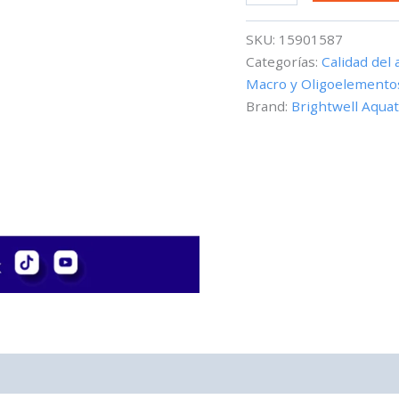
de
Lugol
SKU:
15901587
-
Categorías:
Calidad del 
30ml
Macro y Oligoelemento
cantidad
Brand:
Brightwell Aquat
0)