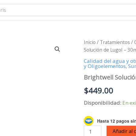
Inicio
/
Tratamientos
/
Solución de Lugol – 30
Calidad del agua y ot
y Oligoelementos
,
Sum
Brightwell Solució
$
449.00
Disponibilidad:
En ex
Hasta 12 pagos sin
Brightwell
Añadir al 
Solución