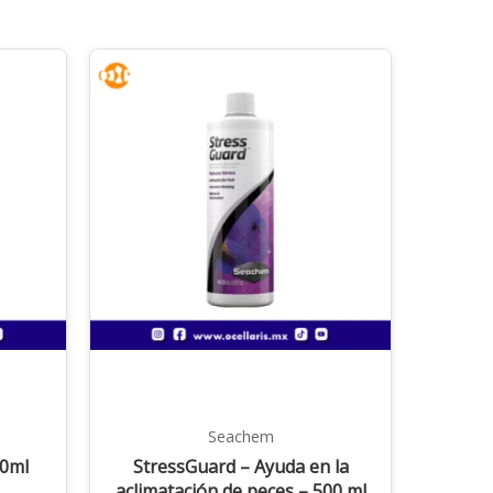
Seachem
30ml
StressGuard – Ayuda en la
aclimatación de peces – 500 ml