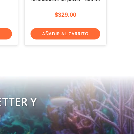
$
329.00
O
AÑADIR AL CARRITO
ETTER Y
!