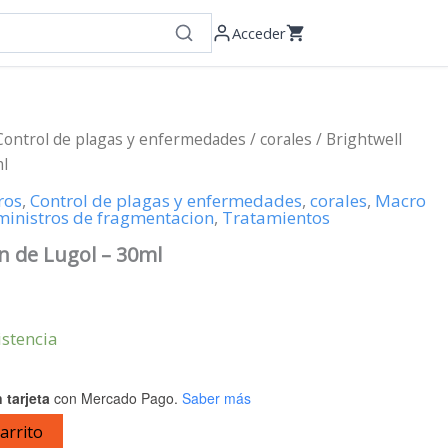
Acceder
Control de plagas y enfermedades
/
corales
/ Brightwell
ml
ros
,
Control de plagas y enfermedades
,
corales
,
Macro
inistros de fragmentacion
,
Tratamientos
n de Lugol – 30ml
istencia
 tarjeta
con Mercado Pago.
Saber más
carrito