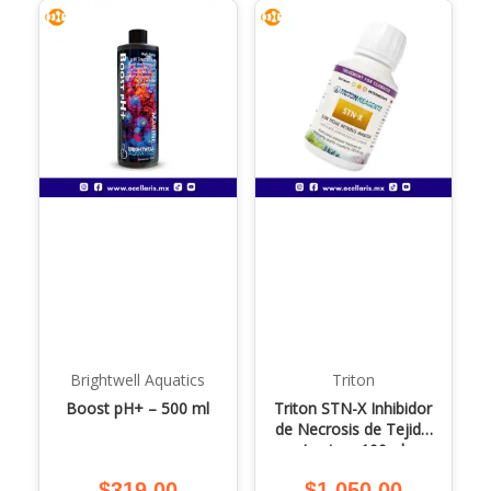
Brightwell Aquatics
Triton
Boost pH+ – 500 ml
Triton STN-X Inhibidor
de Necrosis de Tejido
Lenta – 100ml
$
319.00
$
1,050.00