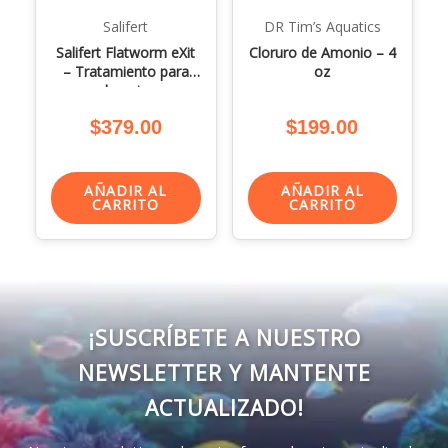
Salifert
DR Tim’s Aquatics
Salifert Flatworm eXit
Cloruro de Amonio – 4
– Tratamiento para
oz
planarias
$
379.00
$
199.00
AÑADIR AL
AÑADIR AL
CARRITO
CARRITO
¡SUSCRÍBETE A NUESTRO
NEWSLETTER Y MANTENTE
ACTUALIZADO!