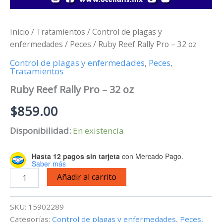
Inicio
/
Tratamientos
/
Control de plagas y
enfermedades
/
Peces
/ Ruby Reef Rally Pro – 32 oz
Control de plagas y enfermedades
,
Peces
,
Tratamientos
Ruby Reef Rally Pro – 32 oz
$
859.00
Disponibilidad:
En existencia
Hasta 12 pagos sin tarjeta
con Mercado Pago.
Saber más
Ruby
Añadir al carrito
Reef
Rally
Pro
SKU:
15902289
-
Categorías:
Control de plagas y enfermedades
,
Peces
,
32