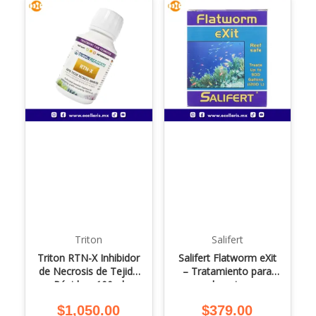
Triton
Salifert
Triton RTN-X Inhibidor
Salifert Flatworm eXit
de Necrosis de Tejido
– Tratamiento para
Rápida – 100ml
planarias
$
1,050.00
$
379.00