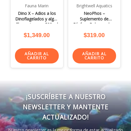
Fauna Marin
Brightwell Aquatics
Dino X – Adios a los
NeoPhos –
Dinoflagelados y algas
Suplemento de
filamentosas – 500 ml
Fósforo Balanceado –
500ml
$
1,349.00
$
319.00
AÑADIR AL
AÑADIR AL
CARRITO
CARRITO
¡SUSCRÍBETE A NUESTRO
NEWSLETTER Y MANTENTE
ACTUALIZADO!
Nuestro newsletter es la mejor forma de estar actualizado