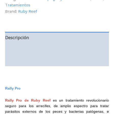
Tratamientos
oz
cantidad
Brand:
Ruby Reef
Descripción
Información adicional
Valoraciones (0)
Rally Pro
Rally Pro de Ruby Reef
es un tratamiento revolucionario
seguro para los arrecifes, de amplio espectro para tratar
parásitos externos de los peces y bacterias patógenas, e