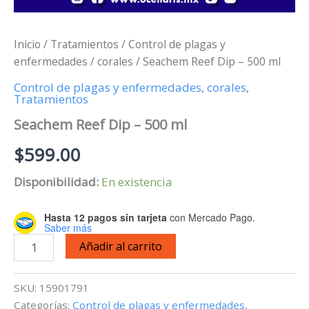
Inicio
/
Tratamientos
/
Control de plagas y
enfermedades
/
corales
/ Seachem Reef Dip – 500 ml
Control de plagas y enfermedades
,
corales
,
Tratamientos
Seachem Reef Dip – 500 ml
$
599.00
Disponibilidad:
En existencia
Hasta 12 pagos sin tarjeta
con Mercado Pago.
Saber más
Seachem
Añadir al carrito
Reef
Dip
-
SKU:
15901791
500
Categorías:
Control de plagas y enfermedades
,
ml