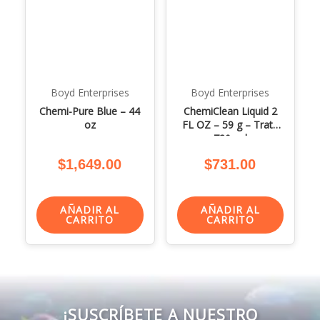
Boyd Enterprises
Boyd Enterprises
Chemi-Pure Blue – 44
ChemiClean Liquid 2
oz
FL OZ – 59 g – Trata
720 gal
$
1,649.00
$
731.00
AÑADIR AL
AÑADIR AL
CARRITO
CARRITO
¡SUSCRÍBETE A NUESTRO