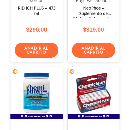
Kordon
Brightwell Aquatics
RID ICH PLUS – 473
NeoPhos –
ml
Suplemento de
Fósforo Balanceado –
500ml
$
290.00
$
319.00
AÑADIR AL
AÑADIR AL
CARRITO
CARRITO