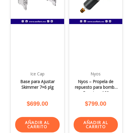
Ice Cap
Nyos
Base para Ajustar
Nyos – Propela de
Skimmer 7×6 plg
repuesto para bomba
Quantum 160
$
699.00
$
799.00
AÑADIR AL
AÑADIR AL
CARRITO
CARRITO