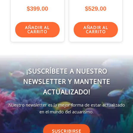
$
399.00
$
529.00
AÑADIR AL
AÑADIR AL
CARRITO
CARRITO
¡SUSCRÍBETE A NUESTRO
NEWSLETTER Y MANTENTE
ACTUALIZADO!
Nuestro newsletter es la mejor forma de estar actualizado
en el mundo del acuarismo.
SUSCRIBIRSE