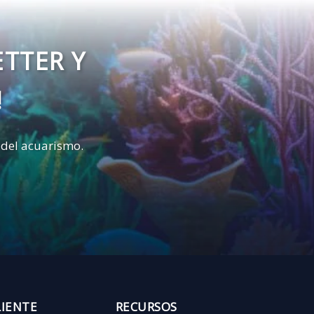
ETTER Y
!
 del acuarismo.
LIENTE
RECURSOS