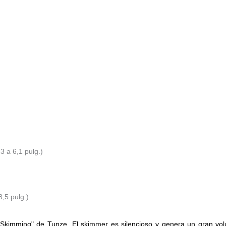
 a 6,1 pulg.)
,5 pulg.)
sh Skimming" de Tunze.
El skimmer es silencioso y genera un gran vo