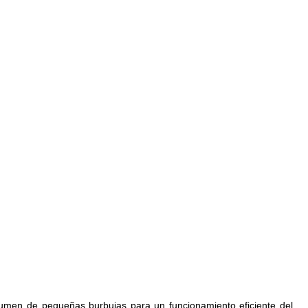
lumen de pequeñas burbujas para un funcionamiento eficiente del