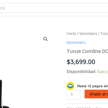
Inicio
/
Skimmers
/ Tun
Skimmers
Tunze Comline D
$
3,699.00
Disponibilidad:
Solo 
Hasta 12 pagos sin
Tunze
Añadir al 
Comline
DOC
Skimmer