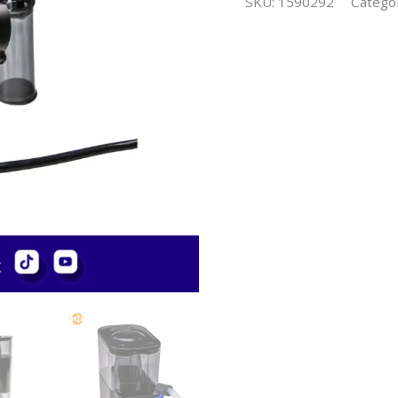
SKU:
1590292
Catego
9001
cantidad