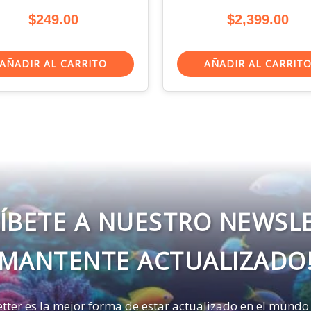
$
249.00
$
2,399.00
AÑADIR AL CARRITO
AÑADIR AL CARRIT
ÍBETE A NUESTRO NEWSL
MANTENTE ACTUALIZADO
tter es la mejor forma de estar actualizado en el mundo