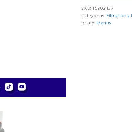
MR150
SKU:
15902437
cantidad
Categorías:
Filtracion y
Brand:
Mantis