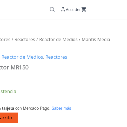
Acceder
ctores
/
Reactores
/
Reactor de Medios
/ Mantis Media
,
Reactor de Medios
,
Reactores
ctor MR150
istencia
 tarjeta
con Mercado Pago.
Saber más
carrito