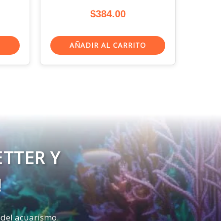
$
384.00
O
AÑADIR AL CARRITO
ETTER Y
!
 del acuarismo.