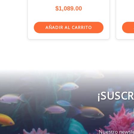
$
1,089.00
AÑADIR AL CARRITO
¡SUSCR
Nuestro newsle