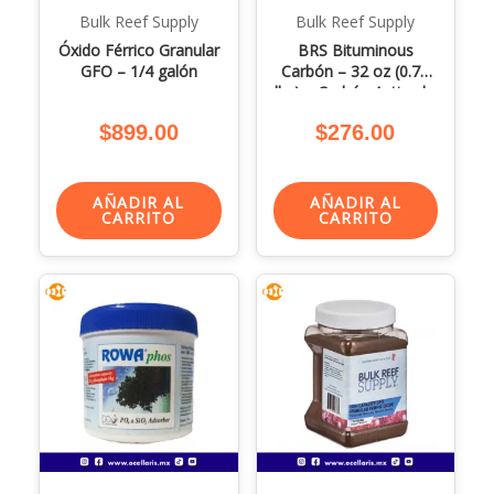
Bulk Reef Supply
Bulk Reef Supply
Óxido Férrico Granular
BRS Bituminous
GFO – 1/4 galón
Carbón – 32 oz (0.75
lbs) – Carbón Activado
$
899.00
$
276.00
AÑADIR AL
AÑADIR AL
CARRITO
CARRITO