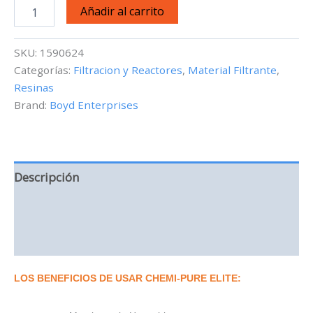
Chemi-
Añadir al carrito
Pure
Elite
-
SKU:
1590624
6.5oz
Categorías:
Filtracion y Reactores
,
Material Filtrante
,
cantidad
Resinas
Brand:
Boyd Enterprises
Descripción
Información adicional
Valoraciones (0)
LOS BENEFICIOS DE USAR CHEMI-PURE ELITE: