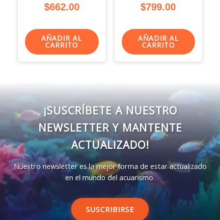
$
662.00
$
799.00
AÑADIR AL
AÑADIR AL
CARRITO
CARRITO
¡SUSCRÍBETE A NUESTRO
NEWSLETTER Y MANTENTE
ACTUALIZADO!
Nuestro newsletter es la mejor forma de estar actualizado
en el mundo del acuarismo.
SUSCRIBIRSE