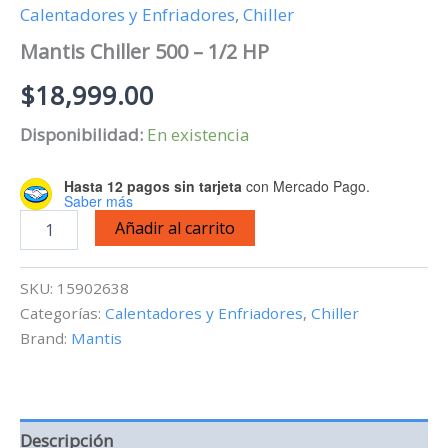
Calentadores y Enfriadores
,
Chiller
Mantis Chiller 500 – 1/2 HP
$
18,999.00
Disponibilidad:
En existencia
Hasta 12 pagos sin tarjeta
con Mercado Pago.
Saber más
Mantis
Añadir al carrito
Chiller
500
-
SKU:
15902638
1/2
Categorías:
Calentadores y Enfriadores
,
Chiller
HP
Brand:
Mantis
cantidad
Descripción