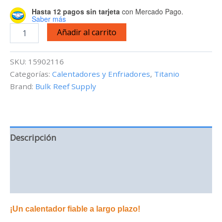
Hasta 12 pagos sin tarjeta
con Mercado Pago.
Saber más
Calentador
Añadir al carrito
de
titanio
-
SKU:
15902116
300
Categorías:
Calentadores y Enfriadores
,
Titanio
W
Brand:
Bulk Reef Supply
-
Sin
Controlador
cantidad
Descripción
Información adicional
Valoraciones (0)
¡Un calentador fiable a largo plazo!