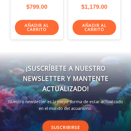
$
799.00
$
1,179.00
AÑADIR AL
AÑADIR AL
CARRITO
CARRITO
¡SUSCRÍBETE A NUESTRO
NEWSLETTER Y MANTENTE
ACTUALIZADO!
Nuestro newsletter es la mejor forma de estar actualizado
en el mundo del acuarismo.
SUSCRIBIRSE