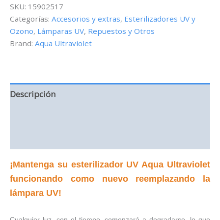
para
SKU:
15902517
Esterilizador
Categorías:
Accesorios y extras
,
Esterilizadores UV y
UV
Ozono
,
Lámparas UV
,
Repuestos y Otros
Advantage
Brand:
Aqua Ultraviolet
2000+
15
watt
cantidad
Descripción
Información adicional
Valoraciones (0)
¡Mantenga su esterilizador UV Aqua Ultraviolet
funcionando como nuevo reemplazando la
lámpara UV!
Cualquier luz, con el tiempo, comenzará a degradarse, lo que