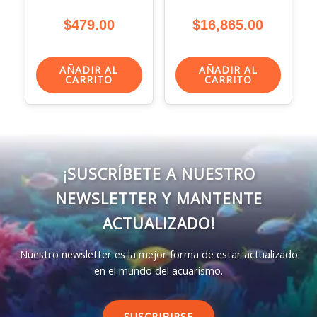
$
479.00
$
16,865.00
AÑADIR AL
AÑADIR AL
CARRITO
CARRITO
¡SUSCRÍBETE A NUESTRO
NEWSLETTER Y MANTENTE
ACTUALIZADO!
Nuestro newsletter es la mejor forma de estar actualizado
en el mundo del acuarismo.
SUSCRIBIRSE