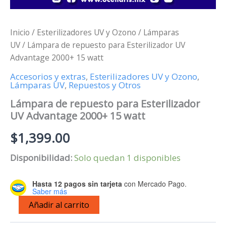
Inicio
/
Esterilizadores UV y Ozono
/
Lámparas
UV
/ Lámpara de repuesto para Esterilizador UV
Advantage 2000+ 15 watt
Accesorios y extras
,
Esterilizadores UV y Ozono
,
Lámparas UV
,
Repuestos y Otros
Lámpara de repuesto para Esterilizador
UV Advantage 2000+ 15 watt
$
1,399.00
Disponibilidad:
Solo quedan 1 disponibles
Hasta 12 pagos sin tarjeta
con Mercado Pago.
Saber más
Lámpara
Añadir al carrito
de
repuesto