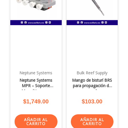
Neptune Systems
Bulk Reef Supply
Neptune Systems
Mango de bisturí BRS
MPR – Soporte
para propagación de
Magnético para
coral
Sondas
$
1,749.00
$
103.00
AÑADIR AL
AÑADIR AL
CARRITO
CARRITO