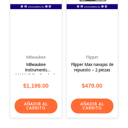
Milwaukee
Flipper
Milwaukee
Flipper Max navajas de
Instruments
repuesto – 2 piezas
MA911B/2 – Sonda de
pH
$
1,199.00
$
479.00
AÑADIR AL
AÑADIR AL
CARRITO
CARRITO