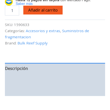
Saber más
BRS
Añadir al carrito
Large
Curved
Blade
SKU:
1590633
SPS
Categorías:
Accesorios y extras
,
Suministros de
Coral
fragmentacion
Cutter
cantidad
Brand:
Bulk Reef Supply
Descripción
Información adicional
Valoraciones (0)