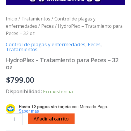
Inicio
/
Tratamientos
/
Control de plagas y
enfermedades
/
Peces
/ HydroPlex – Tratamiento para
Peces – 32 oz
Control de plagas y enfermedades
,
Peces
,
Tratamientos
HydroPlex – Tratamiento para Peces – 32
oz
$
799.00
Disponibilidad:
En existencia
Hasta 12 pagos sin tarjeta
con Mercado Pago.
Saber más
HydroPlex
Añadir al carrito
-
Tratamiento