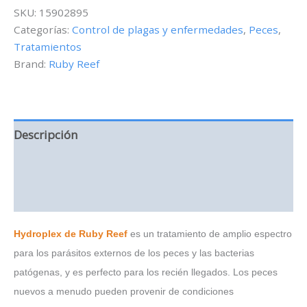
para
SKU:
15902895
Peces
Categorías:
Control de plagas y enfermedades
,
Peces
,
-
Tratamientos
32
oz
Brand:
Ruby Reef
cantidad
Descripción
Información adicional
Valoraciones (0)
Hydroplex de Ruby Reef
es un tratamiento de amplio espectro
para los parásitos externos de los peces y las bacterias
patógenas, y es perfecto para los recién llegados. Los peces
nuevos a menudo pueden provenir de condiciones