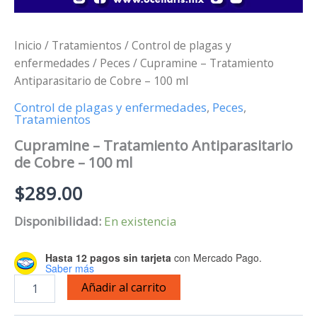
Inicio
/
Tratamientos
/
Control de plagas y
enfermedades
/
Peces
/ Cupramine – Tratamiento
Antiparasitario de Cobre – 100 ml
Control de plagas y enfermedades
,
Peces
,
Tratamientos
Cupramine – Tratamiento Antiparasitario
de Cobre – 100 ml
$
289.00
Disponibilidad:
En existencia
Hasta 12 pagos sin tarjeta
con Mercado Pago.
Saber más
Cupramine
Añadir al carrito
-
Tratamiento