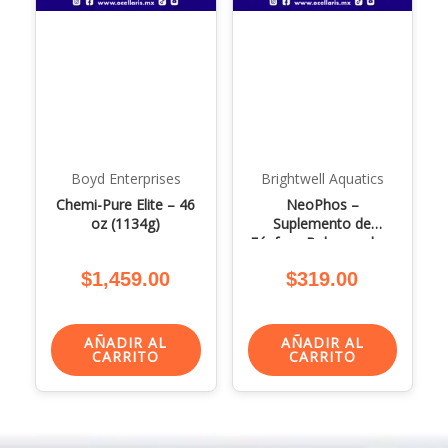
Boyd Enterprises
Brightwell Aquatics
Chemi-Pure Elite – 46
NeoPhos –
oz (1134g)
Suplemento de
Fósforo Balanceado –
500ml
$
1,459.00
$
319.00
AÑADIR AL
AÑADIR AL
CARRITO
CARRITO