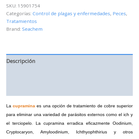
Antiparasitario
SKU:
15901754
de
Categorías:
Control de plagas y enfermedades
,
Peces
,
Cobre
Tratamientos
-
100
Brand:
Seachem
ml
cantidad
Descripción
Información adicional
Valoraciones (0)
La
cupramina
es una opción de tratamiento de cobre superior
para eliminar una variedad de parásitos externos como el ich y
el terciopelo.
La cupramina erradica eficazmente Oodinium,
Cryptocaryon, Amyloodinium, Ichthyophthirius y otros