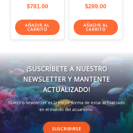
$
781.00
$
289.00
AÑADIR AL
AÑADIR AL
CARRITO
CARRITO
¡SUSCRÍBETE A NUESTRO
NEWSLETTER Y MANTENTE
ACTUALIZADO!
Nuestro newsletter es la mejor forma de estar actualizado
en el mundo del acuarismo.
SUSCRIBIRSE