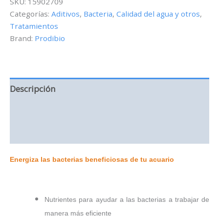
SKU:
15902709
Categorías:
Aditivos
,
Bacteria
,
Calidad del agua y otros
,
Tratamientos
Brand:
Prodibio
Descripción
Información adicional
Valoraciones (0)
Energiza las bacterias beneficiosas de tu acuario
Nutrientes para ayudar a las bacterias a trabajar de
manera más eficiente