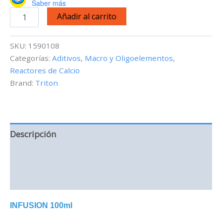
Saber más
Triton
Añadir al carrito
Infusion
-
100
SKU:
1590108
ml
Categorías:
Aditivos
,
Macro y Oligoelementos
,
cantidad
Reactores de Calcio
Brand:
Triton
Descripción
Información adicional
Valoraciones (0)
INFUSION 100ml