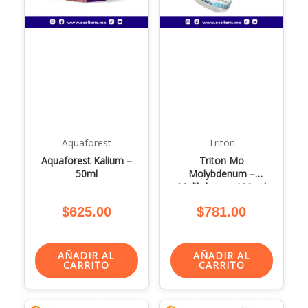
Aquaforest
Triton
Aquaforest Kalium –
Triton Mo
50ml
Molybdenum –
Molibdeno – 100 ml
$
625.00
$
781.00
AÑADIR AL
AÑADIR AL
CARRITO
CARRITO