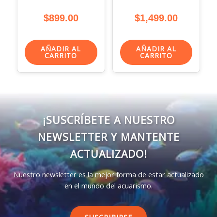
$
899.00
$
1,499.00
AÑADIR AL
AÑADIR AL
CARRITO
CARRITO
¡SUSCRÍBETE A NUESTRO
NEWSLETTER Y MANTENTE
ACTUALIZADO!
Nuestro newsletter es la mejor forma de estar actualizado
en el mundo del acuarismo.