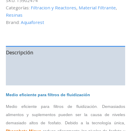
SKU:
15902474
Reductor
Categorías:
Filtracion y Reactores
,
Material Filtrante
,
de
Resinas
Fosfatos
-
Brand:
Aquaforest
1L
cantidad
Descripción
Información adicional
Valoraciones (0)
Medio eficiente para filtros de fluidización
Medio eficiente para filtros de fluidización. Demasiados
alimentos y suplementos pueden ser la causa de niveles
demasiado altos de fosfato. Debido a la tecnología única,