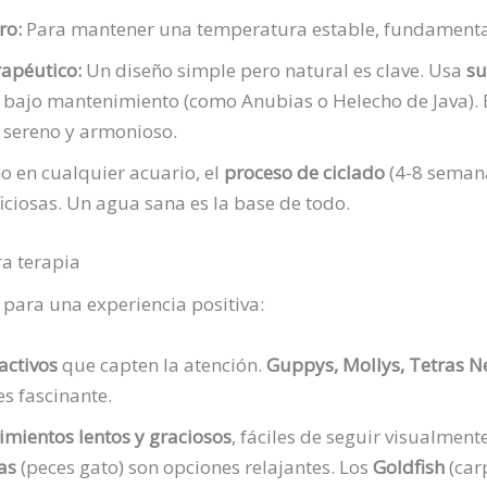
ro:
Para mantener una temperatura estable, fundamental 
apéutico:
Un diseño simple pero natural es clave. Usa
su
bajo mantenimiento (como Anubias o Helecho de Java). 
e sereno y armonioso.
 en cualquier acuario, el
proceso de ciclado
(4-8 semana
iciosas. Un agua sana es la base de todo.
ra terapia
e para una experiencia positiva:
activos
que capten la atención.
Guppys, Mollys, Tetras N
s fascinante.
mientos lentos y graciosos
, fáciles de seguir visualment
as
(peces gato) son opciones relajantes. Los
Goldfish
(car