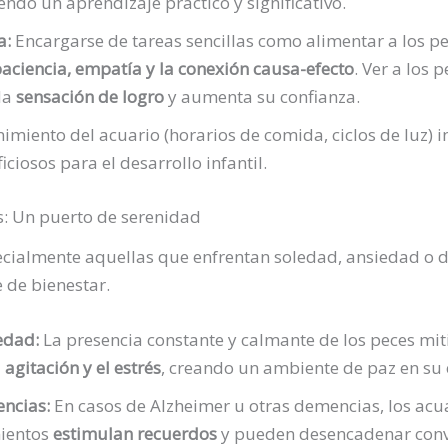
endo un aprendizaje práctico y significativo.
a:
Encargarse de tareas sencillas como alimentar a los pe
aciencia, empatía y la conexión causa-efecto
. Ver a los 
da
sensación de logro
y aumenta su confianza.
imiento del acuario (horarios de comida, ciclos de luz) 
iciosos para el desarrollo infantil.
s: Un puerto de serenidad
cialmente aquellas que enfrentan soledad, ansiedad o de
 de bienestar.
edad:
La presencia constante y calmante de los peces miti
 agitación y el estrés
, creando un ambiente de paz en su 
ncias:
En casos de Alzheimer u otras demencias, los ac
mientos
estimulan recuerdos
y pueden desencadenar conv