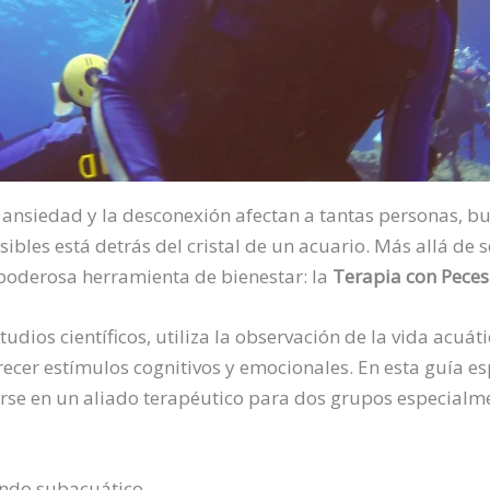
 ansiedad y la desconexión afectan a tantas personas, 
ibles está detrás del cristal de un acuario. Más allá de
poderosa herramienta de bienestar: la
Terapia con Peces
udios científicos, utiliza la observación de la vida acuáti
recer estímulos cognitivos y emocionales. En esta guía e
rse en un aliado terapéutico para dos grupos especialme
undo subacuático