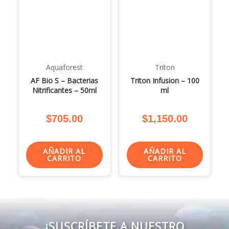
Aquaforest
Triton
AF Bio S – Bacterias
Triton Infusion – 100
Nitrificantes – 50ml
ml
$
705.00
$
1,150.00
AÑADIR AL
AÑADIR AL
CARRITO
CARRITO
¡SUSCRÍBETE A NUESTRO