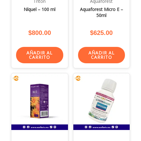
Triton
Aquaforest
Níquel – 100 ml
Aquaforest Micro E –
50ml
$
800.00
$
625.00
AÑADIR AL
AÑADIR AL
CARRITO
CARRITO