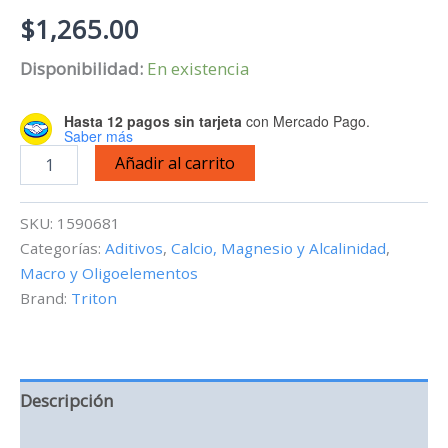
$
1,265.00
Disponibilidad:
En existencia
Hasta 12 pagos sin tarjeta
con Mercado Pago.
Saber más
Triton
Añadir al carrito
Base
Elements
Core7
SKU:
1590681
Flex
Categorías:
Aditivos
,
Calcio, Magnesio y Alcalinidad
,
Triton
Macro y Oligoelementos
Method
4x1L
Brand:
Triton
cantidad
Descripción
Información adicional