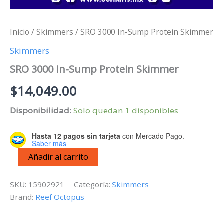
Inicio
/
Skimmers
/ SRO 3000 In-Sump Protein Skimmer
Skimmers
SRO 3000 In-Sump Protein Skimmer
$
14,049.00
Disponibilidad:
Solo quedan 1 disponibles
Hasta 12 pagos sin tarjeta
con Mercado Pago.
Saber más
SRO
Añadir al carrito
3000
In-
Sump
SKU:
15902921
Categoría:
Skimmers
Protein
Brand:
Reef Octopus
Skimmer
cantidad