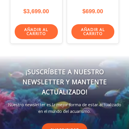
$
3,699.00
$
699.00
AÑADIR AL
AÑADIR AL
CARRITO
CARRITO
¡SUSCRÍBETE A NUESTRO
NEWSLETTER Y MANTENTE
ACTUALIZADO!
Nuestro newsletter es la mejor forma de estar actualizado
en el mundo del acuarismo.