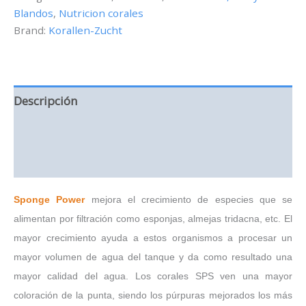
Blandos
,
Nutricion corales
cantidad
Brand:
Korallen-Zucht
Descripción
Información adicional
Valoraciones (0)
Sponge Power
mejora el crecimiento de especies que se
alimentan por filtración como esponjas, almejas tridacna, etc. El
mayor crecimiento ayuda a estos organismos a procesar un
mayor volumen de agua del tanque y da como resultado una
mayor calidad del agua. Los corales SPS ven una mayor
coloración de la punta, siendo los púrpuras mejorados los más