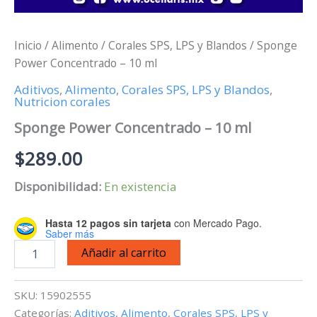
Inicio
/
Alimento
/
Corales SPS, LPS y Blandos
/ Sponge
Power Concentrado – 10 ml
Aditivos
,
Alimento
,
Corales SPS, LPS y Blandos
,
Nutricion corales
Sponge Power Concentrado – 10 ml
$
289.00
Disponibilidad:
En existencia
Hasta 12 pagos sin tarjeta
con Mercado Pago.
Saber más
Sponge
Añadir al carrito
Power
Concentrado
-
SKU:
15902555
10
Categorías:
Aditivos
,
Alimento
,
Corales SPS, LPS y
ml