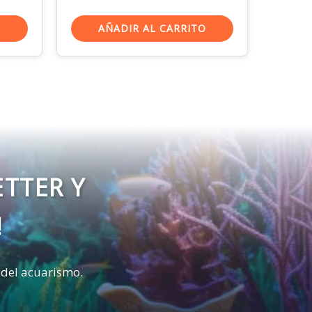
O
AÑADIR AL CARRITO
ETTER Y
!
 del acuarismo.