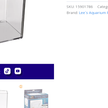
de
SKU:
15901786
Categ
servicio
Brand:
Lee´s Aquarium 
pesado
cantidad