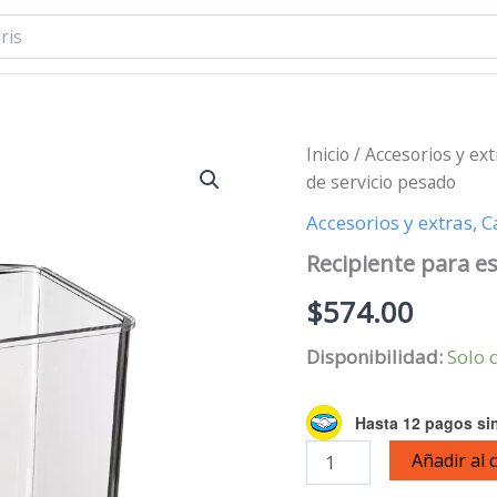
Inicio
/
Accesorios y ext
de servicio pesado
Accesorios y extras
,
C
Recipiente para e
$
574.00
Disponibilidad:
Solo 
Hasta 12 pagos sin
Recipiente
Añadir al 
para
especímenes