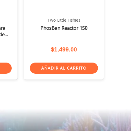
Two Little Fishies
ara
PhosBan Reactor 150
de
$
1,499.00
O
AÑADIR AL CARRITO