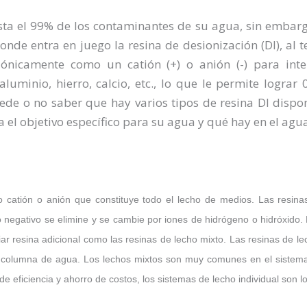
ta el 99% de los contaminantes de su agua, sin embarg
onde entra en juego la resina de desionización (DI), al 
ónicamente como un catión (+) o anión (-) para int
, aluminio, hierro, calcio, etc., lo que le permite log
de o no saber que hay varios tipos de resina DI dispon
 el objetivo específico para su agua y qué hay en el a
ólo catión o anión que constituye todo el lecho de medios. Las res
o negativo se elimine y se cambie por iones de hidrógeno o hidróxido.
r resina adicional como las resinas de lecho mixto. Las resinas de l
a columna de agua. Los lechos mixtos son muy comunes en el sistema R
de eficiencia y ahorro de costos, los sistemas de lecho individual son 