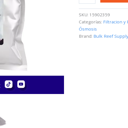
Series
Mixed
Bed
SKU:
15902359
DI
Categorías:
Filtracion y
Resin
Ósmosis
(Cambio
de
Brand:
Bulk Reef Suppl
color)
Part
3
-
1.25
lbs.
cantidad