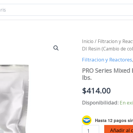
Inicio
/
Filtracion y Rea
DI Resin (Cambio de colo
Filtracion y Reactores
PRO Series Mixed B
lbs.
$
414.00
Disponibilidad:
En ex
Hasta 12 pagos sin
PRO
Añadir al 