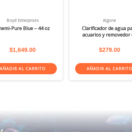
Boyd Enterprises
Algone
hemi-Pure Blue – 44 oz
Clarificador de agua p
acuarios y removedor 
nitratos – 1,250 Lts.
$
1,649.00
$
279.00
AÑADIR AL CARRITO
AÑADIR AL CARRIT