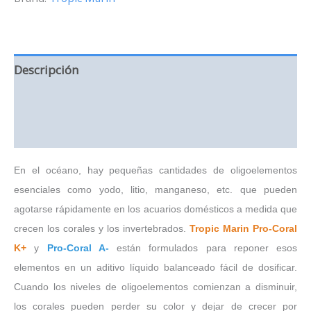
L
cantidad
Descripción
Información adicional
Valoraciones (0)
En el océano, hay pequeñas cantidades de oligoelementos
esenciales como yodo, litio, manganeso, etc. que pueden
agotarse rápidamente en los acuarios domésticos a medida que
crecen los corales y los invertebrados.
Tropic Marin Pro-Coral
K+
y
Pro-Coral A-
están formulados para reponer esos
elementos en un aditivo líquido balanceado fácil de dosificar.
Cuando los niveles de oligoelementos comienzan a disminuir,
los corales pueden perder su color y dejar de crecer por