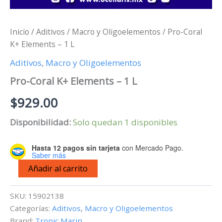
Inicio
/
Aditivos
/
Macro y Oligoelementos
/ Pro-Coral
K+ Elements – 1 L
Aditivos
,
Macro y Oligoelementos
Pro-Coral K+ Elements – 1 L
$
929.00
Disponibilidad:
Solo quedan 1 disponibles
Hasta 12 pagos sin tarjeta
con Mercado Pago.
Saber más
Pro-
Añadir al carrito
Coral
K+
Elements
SKU:
15902138
-
Categorías:
Aditivos
,
Macro y Oligoelementos
1
Brand:
Tropic Marin