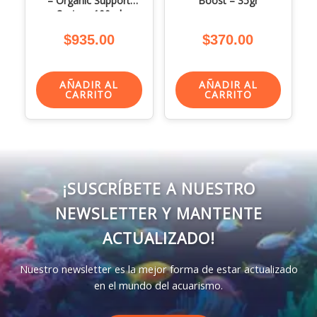
– Organic Support
Boost – 35gr
System 100ml
$
935.00
$
370.00
AÑADIR AL
AÑADIR AL
CARRITO
CARRITO
¡SUSCRÍBETE A NUESTRO
NEWSLETTER Y MANTENTE
ACTUALIZADO!
Nuestro newsletter es la mejor forma de estar actualizado
en el mundo del acuarismo.