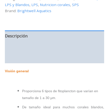
LPS y Blandos
,
LPS
,
Nutricion corales
,
SPS
cantidad
Brand:
Brightwell Aquatics
Descripción
Información adicional
Valoraciones (0)
Visión general
Proporciona 6 tipos de fitoplancton que varían en
tamaño de 1 a 30 μm.
De tamaño ideal para muchos corales blandos,