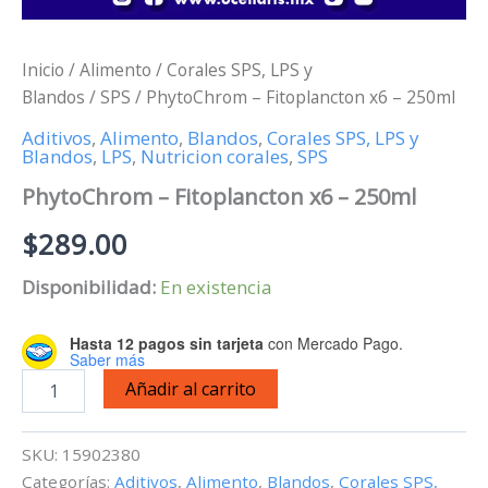
Inicio
/
Alimento
/
Corales SPS, LPS y
Blandos
/
SPS
/ PhytoChrom – Fitoplancton x6 – 250ml
Aditivos
,
Alimento
,
Blandos
,
Corales SPS, LPS y
Blandos
,
LPS
,
Nutricion corales
,
SPS
PhytoChrom – Fitoplancton x6 – 250ml
$
289.00
Disponibilidad:
En existencia
Hasta 12 pagos sin tarjeta
con Mercado Pago.
Saber más
PhytoChrom
Añadir al carrito
-
Fitoplancton
x6
SKU:
15902380
-
Categorías:
Aditivos
,
Alimento
,
Blandos
,
Corales SPS,
250ml