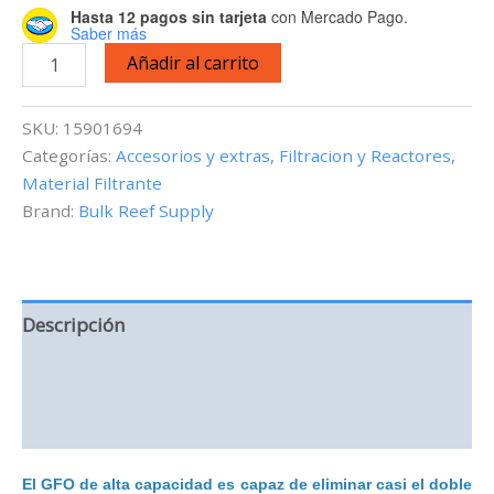
Hasta 12 pagos sin tarjeta
con Mercado Pago.
Saber más
Óxido
Añadir al carrito
Férrico
Granular
GFO
SKU:
15901694
BRS
Categorías:
Accesorios y extras
,
Filtracion y Reactores
,
-
Material Filtrante
1/2
galón
Brand:
Bulk Reef Supply
-
Alta
Capacidad
cantidad
Descripción
Información adicional
Valoraciones (0)
El GFO de alta capacidad es capaz de eliminar casi el doble