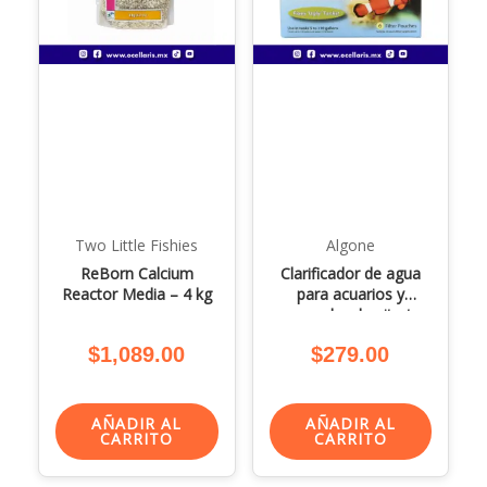
Two Little Fishies
Algone
ReBorn Calcium
Clarificador de agua
Reactor Media – 4 kg
para acuarios y
removedor de nitratos
– 1,250 Lts.
$
1,089.00
$
279.00
AÑADIR AL
AÑADIR AL
CARRITO
CARRITO