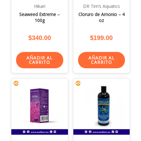
Hikari
DR Tim’s Aquatics
Seaweed Extreme –
Cloruro de Amonio – 4
100g
oz
$
340.00
$
199.00
AÑADIR AL
AÑADIR AL
CARRITO
CARRITO