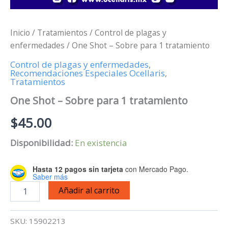
Inicio
/
Tratamientos
/
Control de plagas y
enfermedades
/ One Shot – Sobre para 1 tratamiento
Control de plagas y enfermedades
,
Recomendaciones Especiales Ocellaris
,
Tratamientos
One Shot – Sobre para 1 tratamiento
$
45.00
Disponibilidad:
En existencia
Hasta 12 pagos sin tarjeta
con Mercado Pago.
Saber más
One
Añadir al carrito
Shot
-
Sobre
SKU:
15902213
para