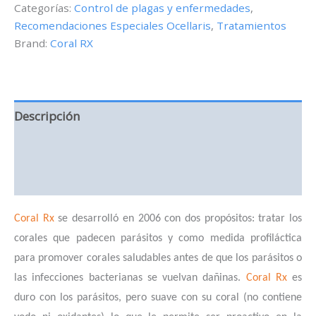
Categorías:
Control de plagas y enfermedades
,
1
Recomendaciones Especiales Ocellaris
,
Tratamientos
tratamiento
cantidad
Brand:
Coral RX
Descripción
Información adicional
Valoraciones (0)
Coral Rx
se desarrolló en 2006 con dos propósitos: tratar los
corales que padecen parásitos y como medida profiláctica
para promover corales saludables antes de que los parásitos o
las infecciones bacterianas se vuelvan dañinas.
Coral Rx
es
duro con los parásitos, pero suave con su coral (no contiene