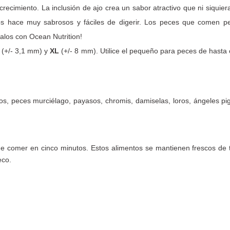
recimiento. La inclusión de ajo crea un sabor atractivo que ni siquier
os hace muy sabrosos y fáciles de digerir. Los peces que comen p
los con Ocean Nutrition!
(+/- 3,1 mm) y
XL
(+/- 8 mm). Utilice el pequeño para peces de hasta
os, peces murciélago, payasos, chromis, damiselas, loros, ángeles p
e comer en cinco minutos. Estos alimentos se mantienen frescos de tr
eco.