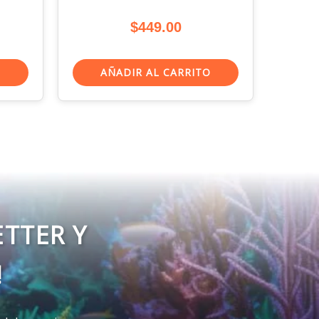
$
449.00
O
AÑADIR AL CARRITO
ETTER Y
!