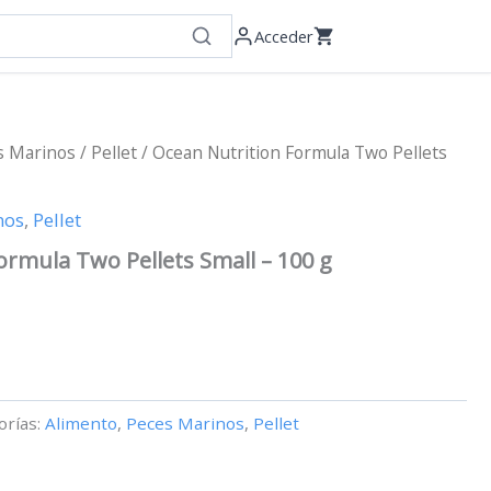
Acceder
s Marinos
/
Pellet
/ Ocean Nutrition Formula Two Pellets
nos
,
Pellet
ormula Two Pellets Small – 100 g
orías:
Alimento
,
Peces Marinos
,
Pellet