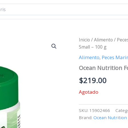
Inicio
/
Alimento
/
Pece
Small – 100 g
Alimento
,
Peces Mari
Ocean Nutrition F
$
219.00
Agotado
SKU:
15902466
Categ
Brand:
Ocean Nutrition