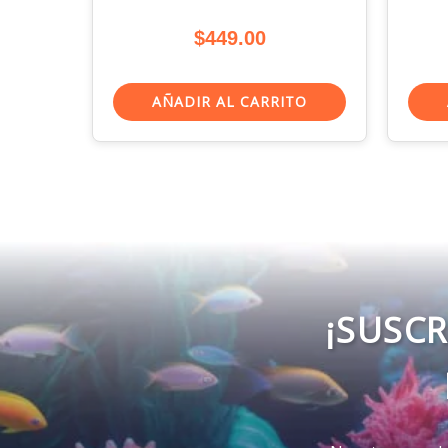
$
449.00
AÑADIR AL CARRITO
¡SUSCR