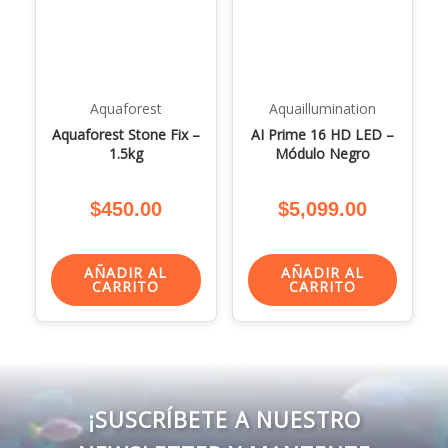
Aquaforest
Aquaillumination
Aquaforest Stone Fix –
AI Prime 16 HD LED –
1.5kg
Módulo Negro
$
450.00
$
5,099.00
AÑADIR AL
AÑADIR AL
CARRITO
CARRITO
¡SUSCRÍBETE A NUESTRO