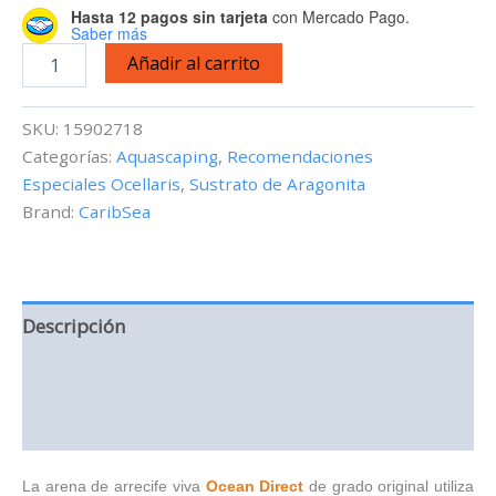
Hasta 12 pagos sin tarjeta
con Mercado Pago.
Saber más
Ocean
Añadir al carrito
Direct
-
Sustrato
SKU:
15902718
de
Categorías:
Aquascaping
,
Recomendaciones
Aragonita
Especiales Ocellaris
,
Sustrato de Aragonita
viva
-
Brand:
CaribSea
20
lb
cantidad
Descripción
Información adicional
Valoraciones (0)
La arena de arrecife viva
Ocean Direct
de grado original utiliza