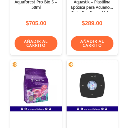
Aquaforest Pro Bio S –
Aquastik – Plastilina
50ml
Epóxica para Acuario –
Rojo Coralino – 114 gr
$
705.00
$
289.00
AÑADIR AL
AÑADIR AL
CARRITO
CARRITO