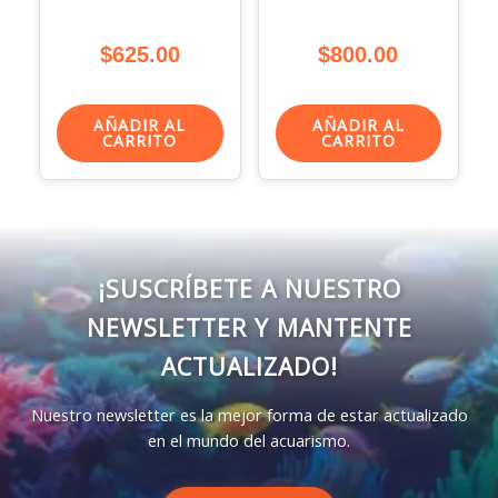
$
625.00
$
800.00
AÑADIR AL
AÑADIR AL
CARRITO
CARRITO
¡SUSCRÍBETE A NUESTRO
NEWSLETTER Y MANTENTE
ACTUALIZADO!
Nuestro newsletter es la mejor forma de estar actualizado
en el mundo del acuarismo.