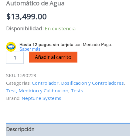
Automático de Agua
$
13,499.00
Disponibilidad:
En existencia
Hasta 12 pagos sin tarjeta
con Mercado Pago.
Saber más
Neptune
Añadir al carrito
Systems
Trident
-
SKU:
1590223
Analizador
Categorías:
Controlador
,
Dosificacion y Controladores
,
Automático
Test, Medicion y Calibracion
,
Tests
de
Agua
Brand:
Neptune Systems
cantidad
Descripción