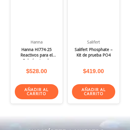
Hanna
Salifert
Hanna HI774-25
Salifert Phosphate –
Reactivos para el
Kit de prueba PO4
Colorímetro de
Fosfato Ultra Bajo
$
528.00
$
419.00
Rango (ULR)
AÑADIR AL
AÑADIR AL
CARRITO
CARRITO