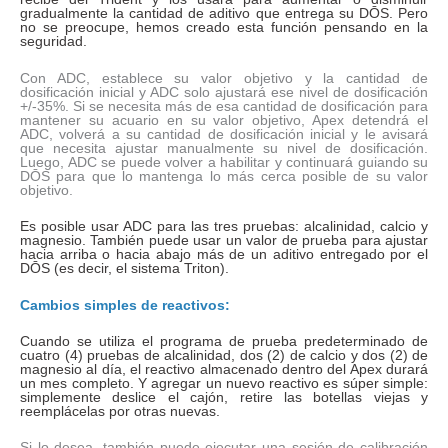
gradualmente la cantidad de aditivo que entrega su DŌS. Pero
no se preocupe, hemos creado esta función pensando en la
seguridad.
Con ADC, establece su valor objetivo y la cantidad de
dosificación inicial y ADC solo ajustará ese nivel de dosificación
+/-35%. Si se necesita más de esa cantidad de dosificación para
mantener su acuario en su valor objetivo, Apex detendrá el
ADC, volverá a su cantidad de dosificación inicial y le avisará
que necesita ajustar manualmente su nivel de dosificación.
Luego, ADC se puede volver a habilitar y continuará guiando su
DŌS para que lo mantenga lo más cerca posible de su valor
objetivo.
Es posible usar ADC para las tres pruebas: alcalinidad, calcio y
magnesio. También puede usar un valor de prueba para ajustar
hacia arriba o hacia abajo más de un aditivo entregado por el
DŌS (es decir, el sistema Triton).
Cambios simples de reactivos:
Cuando se utiliza el programa de prueba predeterminado de
cuatro (4) pruebas de alcalinidad, dos (2) de calcio y dos (2) de
magnesio al día, el reactivo almacenado dentro del Apex durará
un mes completo. Y agregar un nuevo reactivo es súper simple:
simplemente deslice el cajón, retire las botellas viejas y
reemplácelas por otras nuevas.
Si lo desea, también puede ejecutar una sesión de calibración