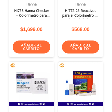
Hanna
Hanna
HI758 Hanna Checker
HI772-26 Reactivos
– Colorímetro para
para el Colorímetro de
Calcio
alcalinidad (dKH)
$
1,699.00
$
568.00
AÑADIR AL
AÑADIR AL
CARRITO
CARRITO