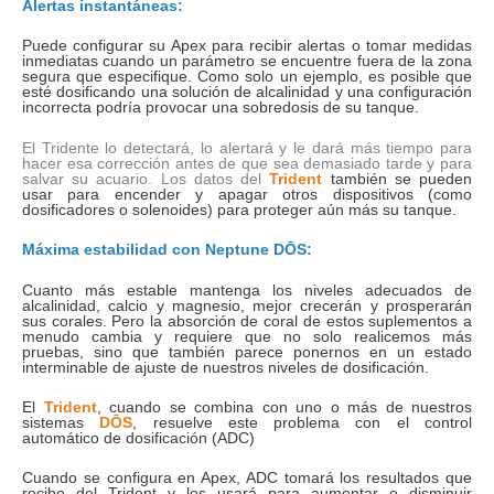
Alertas instantáneas:
Puede configurar su Apex para recibir alertas o tomar medidas
inmediatas cuando un parámetro se encuentre fuera de la zona
segura que especifique. Como solo un ejemplo, es posible que
esté dosificando una solución de alcalinidad y una configuración
incorrecta podría provocar una sobredosis de su tanque.
El Tridente lo detectará, lo alertará y le dará más tiempo para
hacer esa corrección antes de que sea demasiado tarde y para
salvar su acuario. Los datos del
Trident
también se pueden
usar para encender y apagar otros dispositivos (como
dosificadores o solenoides) para proteger aún más su tanque.
Máxima estabilidad con
Neptune DŌS
:
Cuanto más estable mantenga los niveles adecuados de
alcalinidad, calcio y magnesio, mejor crecerán y prosperarán
sus corales. Pero la absorción de coral de estos suplementos a
menudo cambia y requiere que no solo realicemos más
pruebas, sino que también parece ponernos en un estado
interminable de ajuste de nuestros niveles de dosificación.
El
Trident
, cuando se combina con uno o más de nuestros
sistemas
DŌS
, resuelve este problema con el control
automático de dosificación (ADC)
Cuando se configura en Apex, ADC tomará los resultados que
recibe del Trident y los usará para aumentar o disminuir