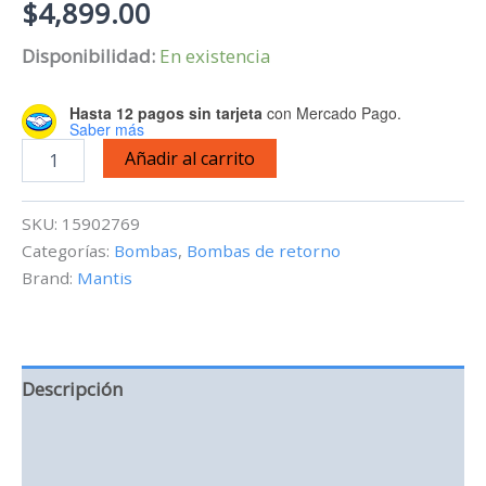
$
4,899.00
Disponibilidad:
En existencia
Hasta 12 pagos sin tarjeta
con Mercado Pago.
Saber más
Mantis
Añadir al carrito
TURBO
15000
-
SKU:
15902769
Bomba
Categorías:
Bombas
,
Bombas de retorno
de
Brand:
Mantis
retorno
WiFi
-
15,000
l/h
cantidad
Descripción
Información adicional