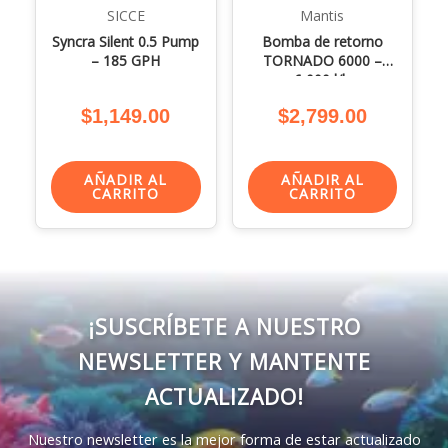
SICCE
Mantis
Syncra Silent 0.5 Pump
Bomba de retorno
– 185 GPH
TORNADO 6000 –
6,000 l/h
$
1,149.00
$
2,799.00
AÑADIR AL
AÑADIR AL
CARRITO
CARRITO
¡SUSCRÍBETE A NUESTRO
NEWSLETTER Y MANTENTE
ACTUALIZADO!
Nuestro newsletter es la mejor forma de estar actualizado