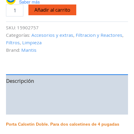
Saber más
Mantis
Añadir al carrito
Porta
Calcetín
Doble
SKU:
15902757
-
Categorías:
Accesorios y extras
,
Filtracion y Reactores
,
4
Filtros
,
Limpieza
pulg
cantidad
Brand:
Mantis
Descripción
Información adicional
Valoraciones (0)
Porta Calcetin Doble. Para dos calcetines de 4 pugadas