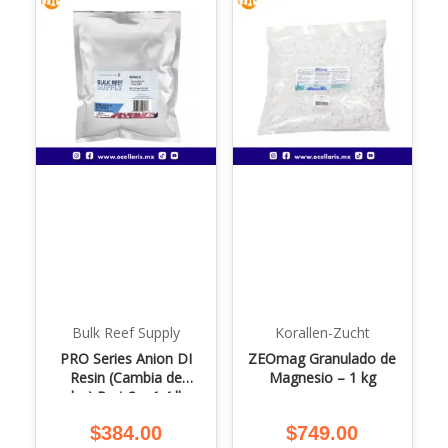
Bulk Reef Supply
Korallen-Zucht
PRO Series Anion DI
ZEOmag Granulado de
Resin (Cambia de
Magnesio – 1 kg
color) Part 2 – 1.4 lbs.
$
384.00
$
749.00