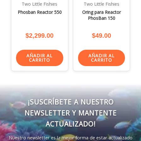
Two Little Fishies
Two Little Fishies
Phosban Reactor 550
Oring para Reactor
PhosBan 150
$
2,299.00
$
49.00
AÑADIR AL
AÑADIR AL
CARRITO
CARRITO
¡SUSCRÍBETE A NUESTRO
NEWSLETTER Y MANTENTE
ACTUALIZADO!
Nuestro newsletter es la mejor forma de estar actualizado