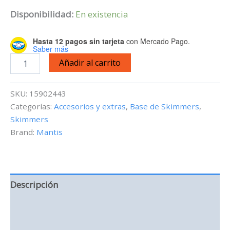
Disponibilidad:
En existencia
Hasta 12 pagos sin tarjeta
con Mercado Pago.
Saber más
Mantis
Añadir al carrito
MarineCost
L
-
SKU:
15902443
Base
Categorías:
Accesorios y extras
,
Base de Skimmers
,
para
Skimmers
skimmer
cantidad
Brand:
Mantis
Descripción
Información adicional