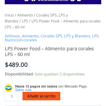
Inicio
/
Alimento
/
Corales SPS, LPS y
Blandos
/
LPS
/ LPS Power Food – Alimento para corales
LPS – 60 ml
Aditivos
,
Alimento
,
Corales SPS, LPS y Blandos
,
LPS
,
Nutricion corales
LPS Power Food – Alimento para corales
LPS – 60 ml
$
489.00
Disponibilidad:
Solo quedan 2 disponibles
Hasta 12 pagos sin tarjeta
con Mercado Pago.
Saber más
LPS
Añadir al carrito
Power
Food