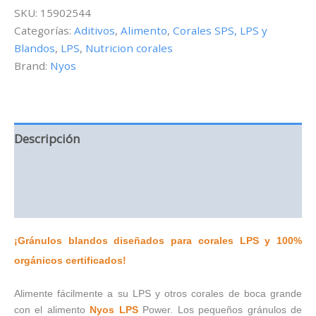
-
SKU:
15902544
Alimento
Categorías:
Aditivos
,
Alimento
,
Corales SPS, LPS y
para
Blandos
,
LPS
,
Nutricion corales
corales
LPS
Brand:
Nyos
-
60
ml
cantidad
Descripción
Información adicional
Valoraciones (0)
¡Gránulos blandos diseñados para corales LPS y 100%
orgánicos certificados!
Alimente fácilmente a su LPS y otros corales de boca grande
con el alimento
Nyos LPS
Power. Los pequeños gránulos de