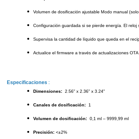
Volumen de dosificación ajustable Modo manual (sol
Configuración guardada si se pierde energía.
El relo
Supervisa la cantidad de líquido que queda en el recip
Actualice el firmware a través de actualizaciones OTA
Especificaciones
:
Dimensiones:
2.56" x 2.36" x 3.24"
Canales de dosificación:
1
Volumen de dosificación:
0,1 ml – 9999,99 ml
Precisión:
<±2%