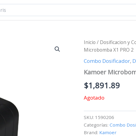
Inicio
/
Dosificacion y C
Microbomba X1 PRO 2
Combo Dosificador
,
D
Kamoer Microbom
$
1,891.89
Agotado
SKU:
1590206
Categorías:
Combo Dosi
Brand:
Kamoer