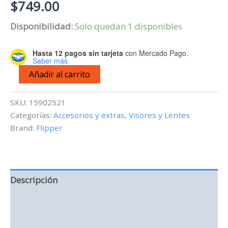
$
749.00
Disponibilidad:
Solo quedan 1 disponibles
Hasta 12 pagos sin tarjeta
con Mercado Pago.
Saber más
Flipper
Añadir al carrito
-
Kit
de
SKU:
15902521
lentes
Categorías:
Accesorios y extras
,
Visores y Lentes
de
Brand:
Flipper
fotografía
y
video
para
Acuario
Descripción
cantidad
Información adicional
Valoraciones (0)