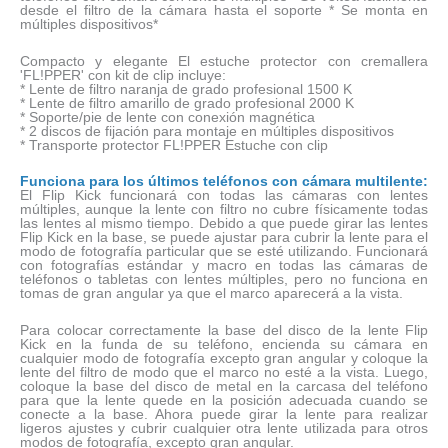
desde el filtro de la cámara hasta el soporte * Se monta en
múltiples dispositivos*
Compacto
y
elegante El estuche protector con cremallera
'FL!PPER' con
kit de clip incluye:
* Lente de filtro naranja de grado profesional 1500 K
* Lente de filtro amarillo de grado profesional 2000 K
* Soporte/pie de lente con conexión magnética
* 2 discos de fijación para montaje en múltiples dispositivos
* Transporte protector FL!PPER Estuche con clip
Funciona para los últimos teléfonos con cámara multilente:
El Flip Kick funcionará con todas las cámaras con lentes
múltiples, aunque la lente con filtro no cubre físicamente todas
las lentes al mismo tiempo. Debido a que puede girar las lentes
Flip Kick en la base, se puede ajustar para cubrir la lente para el
modo de fotografía particular que se esté utilizando. Funcionará
con fotografías estándar y macro en todas las cámaras de
teléfonos o tabletas con lentes múltiples, pero no funciona en
tomas de gran angular ya que el marco aparecerá a la vista.
Para colocar correctamente la base del disco de la lente Flip
Kick en la funda de su teléfono, encienda su cámara en
cualquier modo de fotografía excepto gran angular y coloque la
lente del filtro de modo que el marco no esté a la vista. Luego,
coloque la base del disco de metal en la carcasa del teléfono
para que la lente quede en la posición adecuada cuando se
conecte a la base. Ahora puede girar la lente para realizar
ligeros ajustes y cubrir cualquier otra lente utilizada para otros
modos de fotografía, excepto gran angular.