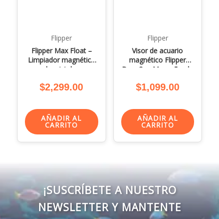
Flipper
Flipper
Flipper Max Float –
Visor de acuario
Limpiador magnético
magnético Flipper
de cristales
DeepSee Max – 5 pulg
$
2,299.00
$
1,099.00
AÑADIR AL
AÑADIR AL
CARRITO
CARRITO
¡SUSCRÍBETE A NUESTRO
NEWSLETTER Y MANTENTE