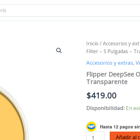
Inicio
/
Accesorios y ext
Filter – 5 Pulgadas – T
Accesorios y extras
,
V
Flipper DeepSee O
Transparente
$
419.00
Disponibilidad:
En ex
Hasta 12 pagos sin
Flipper
Añadir al 