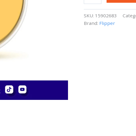
DeepSee
Orange
Lens
SKU:
15902683
Categ
Filter
Brand:
Flipper
-
5
Pulgadas
-
Transparente
cantidad