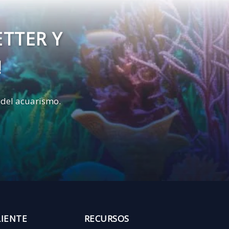
ETTER Y
!
 del acuarismo.
LIENTE
RECURSOS