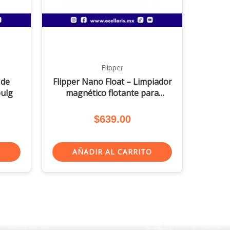
Flipper
 de
Flipper Nano Float – Limpiador
pulg
magnético flotante para
acuarios 2 en 1
$
639.00
O
AÑADIR AL CARRITO