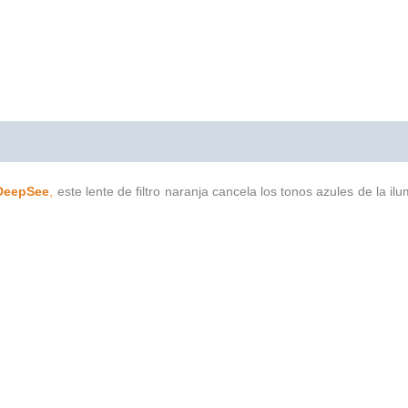
0)
 DeepSee
,
este lente de filtro naranja cancela los tonos azules de la ilu