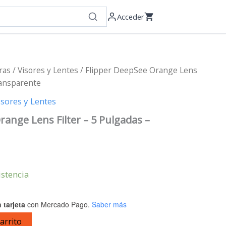
Acceder
ras
/
Visores y Lentes
/ Flipper DeepSee Orange Lens
ransparente
isores y Lentes
range Lens Filter – 5 Pulgadas –
istencia
 tarjeta
con Mercado Pago.
Saber más
carrito