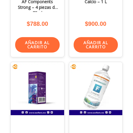
AF Components
Calcio – 1 L
Strong – 4 piezas de
75ml
$
788.00
$
900.00
AÑADIR AL
AÑADIR AL
CARRITO
CARRITO