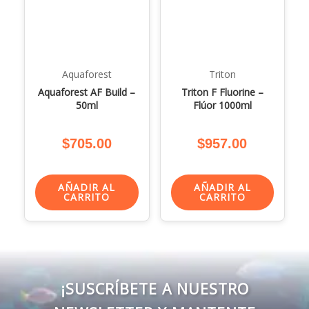
Aquaforest
Triton
Aquaforest AF Build –
Triton F Fluorine –
50ml
Flúor 1000ml
$
705.00
$
957.00
AÑADIR AL
AÑADIR AL
CARRITO
CARRITO
¡SUSCRÍBETE A NUESTRO