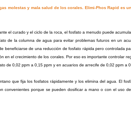
gas molestas y mala salud de los corales.
Elimi-Phos Rapid es un
ante el curado y el ciclo de la roca, el fosfato a menudo puede acumu
osfato de la columna de agua para evitar problemas futuros en un a
de beneficiarse de una reducción de fosfato rápida pero controlada p
n en el crecimiento de los corales.
Por eso es importante controlar re
to de 0,02 ppm a 0,15 ppm y en acuarios de arrecife de 0,02 ppm a 
tano que fija los fosfatos rápidamente y los elimina del agua.
El fos
son convenientes porque se pueden dosificar a mano o con el uso de