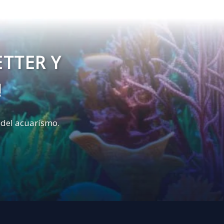
ETTER Y
!
 del acuarismo.