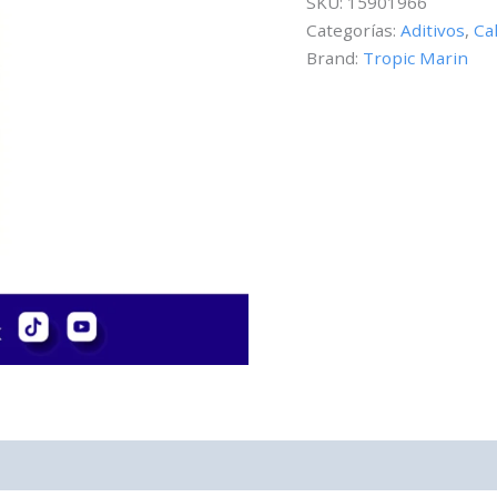
SKU:
15901966
500
Categorías:
Aditivos
,
Ca
ml
Brand:
Tropic Marin
cantidad
0)