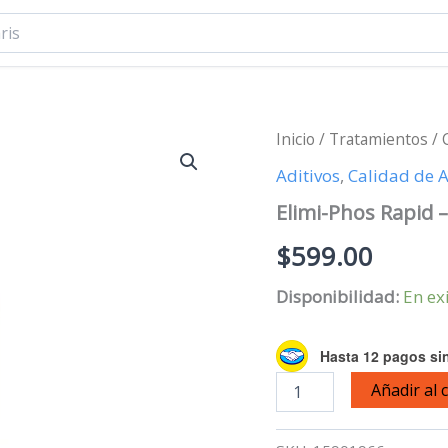
Inicio
/
Tratamientos
/
Aditivos
,
Calidad de 
Elimi-Phos Rapid 
$
599.00
Disponibilidad:
En ex
Hasta 12 pagos sin
Elimi-
Añadir al 
Phos
Rapid
-