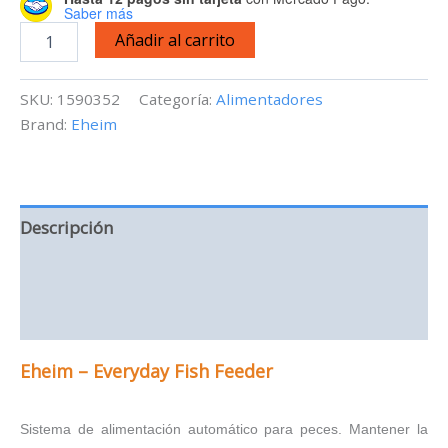
Saber más
Eheim
Añadir al carrito
-
Alimentador
Automático
SKU:
1590352
Categoría:
Alimentadores
para
Brand:
Eheim
Peces
cantidad
Descripción
Información adicional
Valoraciones (0)
Eheim – Everyday Fish Feeder
Sistema de alimentación automático para peces. Mantener la