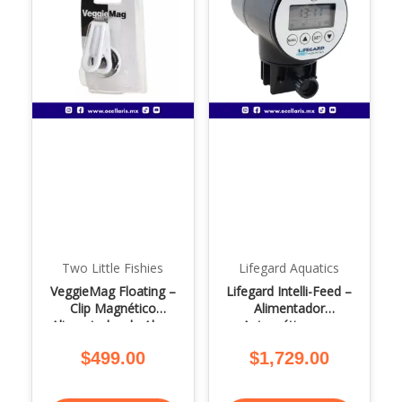
Two Little Fishies
Lifegard Aquatics
VeggieMag Floating –
Lifegard Intelli-Feed –
Clip Magnético
Alimentador
Alimentador de Algas
Automático con
batería recargable
$
499.00
$
1,729.00