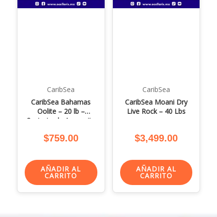
CaribSea
CaribSea
CaribSea Bahamas
CaribSea Moani Dry
Oolite – 20 lb –
Live Rock – 40 Lbs
Sustrato de Aragonita
viva
$
759.00
$
3,499.00
AÑADIR AL
AÑADIR AL
CARRITO
CARRITO