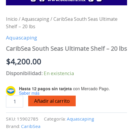
Inicio
/
Aquascaping
/ CaribSea South Seas Ultimate
Shelf – 20 lbs
Aquascaping
CaribSea South Seas Ultimate Shelf – 20 lbs
$
4,200.00
Disponibilidad:
En existencia
Hasta 12 pagos sin tarjeta
con Mercado Pago.
Saber más
CaribSea
Añadir al carrito
South
Seas
Ultimate
SKU:
15902785
Categoría:
Aquascaping
Shelf
Brand:
CaribSea
-