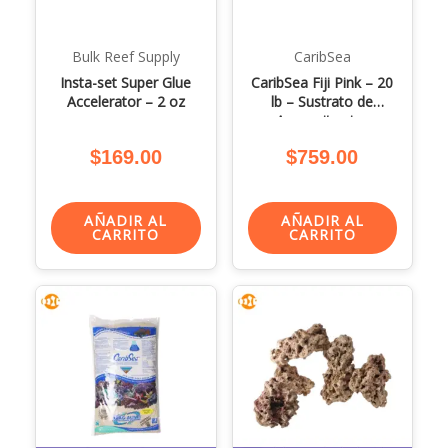
Bulk Reef Supply
CaribSea
Insta-set Super Glue
CaribSea Fiji Pink – 20
Accelerator – 2 oz
lb – Sustrato de
Aragonita viva
$
169.00
$
759.00
AÑADIR AL
AÑADIR AL
CARRITO
CARRITO