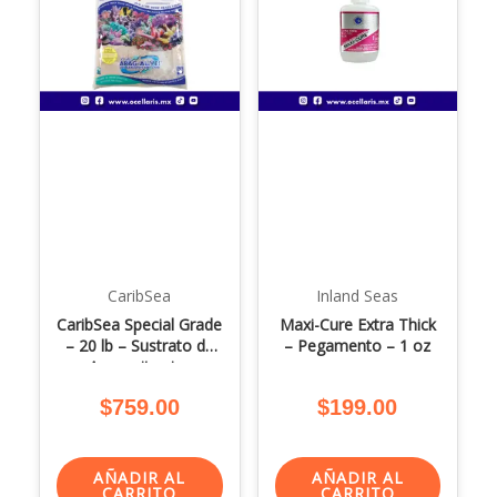
CaribSea
Inland Seas
CaribSea Special Grade
Maxi-Cure Extra Thick
– 20 lb – Sustrato de
– Pegamento – 1 oz
Aragonita viva
$
759.00
$
199.00
AÑADIR AL
AÑADIR AL
CARRITO
CARRITO