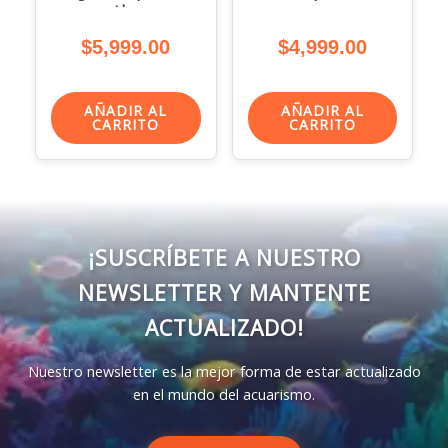
Lbs
$
5,999.00
$
4,999.00
AÑADIR AL
AÑADIR AL
CARRITO
CARRITO
¡SUSCRÍBETE A NUESTRO
NEWSLETTER Y MANTENTE
ACTUALIZADO!
Nuestro newsletter es la mejor forma de estar actualizado
en el mundo del acuarismo.