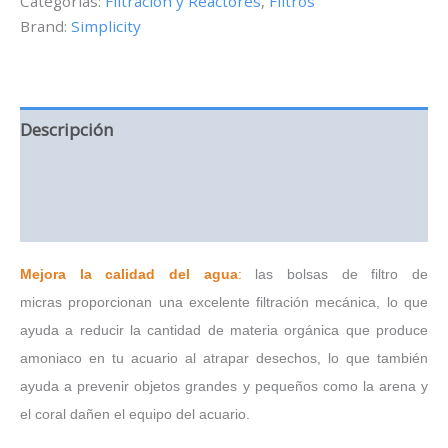
Categorías:
Filtracion y Reactores
,
Filtros
de
Brand:
Simplicity
plástico
-
4
x
14
pulg
Descripción
cantidad
Información adicional
Valoraciones (0)
Mejora la calidad del agua
:
las bolsas de filtro de
micras proporcionan una excelente filtración mecánica, lo que
ayuda a reducir la cantidad de materia orgánica que produce
amoniaco en tu acuario al atrapar desechos, lo que también
ayuda a prevenir objetos grandes y pequeños como la arena y
el coral dañen el equipo del acuario.