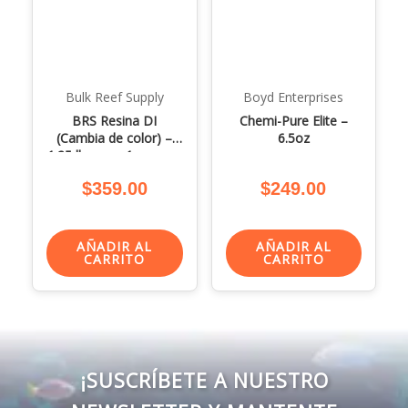
Bulk Reef Supply
Boyd Enterprises
BRS Resina DI
Chemi-Pure Elite –
(Cambia de color) –
6.5oz
1.25 lbs para 1 recarga
– Blue Mixed Bed
$
359.00
$
249.00
AÑADIR AL
AÑADIR AL
CARRITO
CARRITO
¡SUSCRÍBETE A NUESTRO