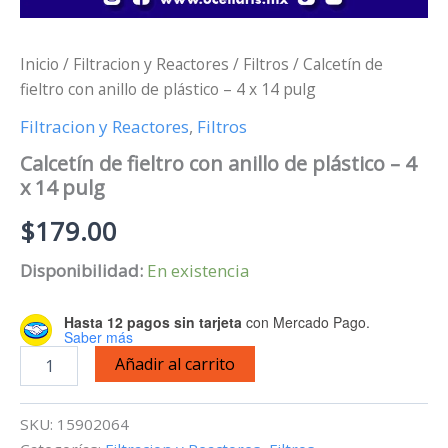
Inicio
/
Filtracion y Reactores
/
Filtros
/ Calcetín de
fieltro con anillo de plástico – 4 x 14 pulg
Filtracion y Reactores
,
Filtros
Calcetín de fieltro con anillo de plástico – 4
x 14 pulg
$
179.00
Disponibilidad:
En existencia
Hasta 12 pagos sin tarjeta
con Mercado Pago.
Saber más
Calcetín
Añadir al carrito
de
fieltro
con
SKU:
15902064
anillo