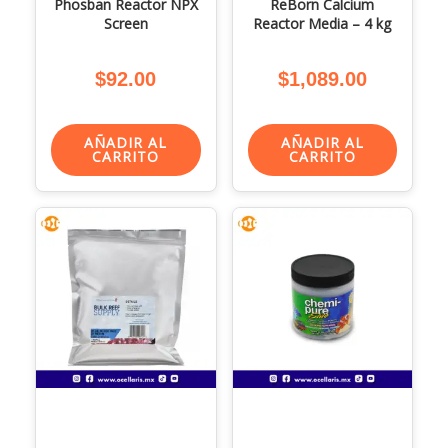
Phosban Reactor NPX
ReBorn Calcium
Screen
Reactor Media – 4 kg
$
92.00
$
1,089.00
AÑADIR AL
AÑADIR AL
CARRITO
CARRITO