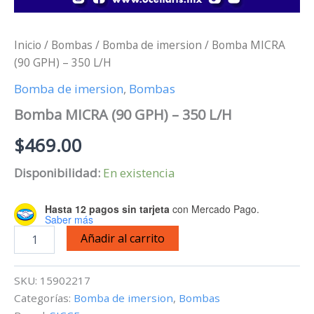
Inicio
/
Bombas
/
Bomba de imersion
/ Bomba MICRA
(90 GPH) – 350 L/H
Bomba de imersion
,
Bombas
Bomba MICRA (90 GPH) – 350 L/H
$
469.00
Disponibilidad:
En existencia
Hasta 12 pagos sin tarjeta
con Mercado Pago.
Saber más
Bomba
Añadir al carrito
MICRA
(90
GPH)
SKU:
15902217
-
Categorías:
Bomba de imersion
,
Bombas
350