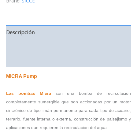
Brand:
SICCE
L/H
cantidad
Descripción
Información adicional
Valoraciones (0)
MICRA Pump
Las bombas Micra
son una bomba de recirculación
completamente sumergible que son accionadas por un motor
sincrónico de tipo imán permanente para cada tipo de acuario,
terrario, fuente interna o externa, construcción de paisajismo y
aplicaciones que requieren la recirculación del agua.