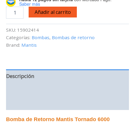
Saber más
Bomba
Añadir al carrito
de
retorno
TORNADO
SKU:
15902414
6000
Categorías:
Bombas
,
Bombas de retorno
-
Brand:
Mantis
6,000
l/h
cantidad
Descripción
Información adicional
Valoraciones (0)
Bomba de Retorno Mantis Tornado 6000