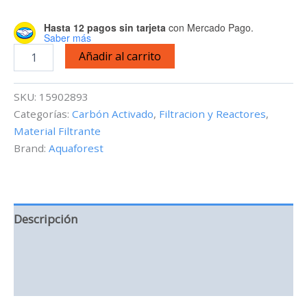
Hasta 12 pagos sin tarjeta
con Mercado Pago.
Saber más
Aquaforest
Añadir al carrito
Carbon
-
Carbón
SKU:
15902893
Activado
Categorías:
Carbón Activado
,
Filtracion y Reactores
,
-
Material Filtrante
250
ml
Brand:
Aquaforest
cantidad
Descripción
Información adicional
Valoraciones (0)