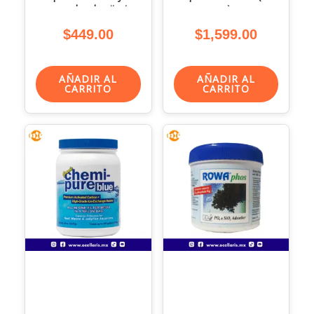
removedor de nitratos
g)
– 4,500 Lts.
$
449.00
$
1,599.00
AÑADIR AL
AÑADIR AL
CARRITO
CARRITO